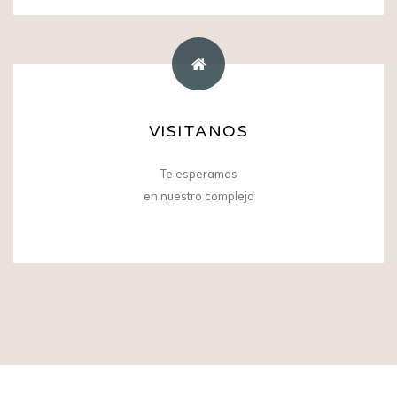
VISITANOS
WEB
9 de Julio 1346 en Esquel.
Te esperamos
Patagonia Argentina
en nuestro complejo