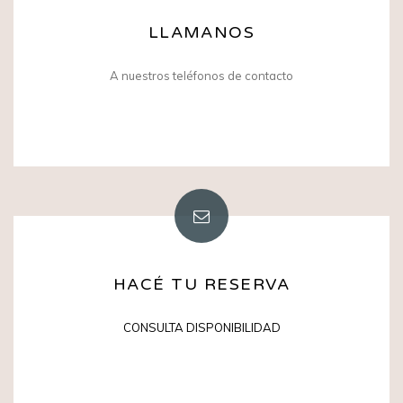
A LOS TELÉFONOS
LLAMANOS
A nuestros teléfonos de contacto
Tel. Adm.: 02945 15697639
HACÉ TU RESERVA
NUESTRO EMAIL
CONSULTA DISPONIBILIDAD
Escribinos que a:
INFO@DELSURAPART.COM.AR